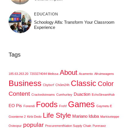
EDUCATION
Schoology Alfa: Transform Your Classroom
Experience
Tags
About
185.63.263.20
7203274044 Melissa
Acamento
Afruimwagens
Business
Classic
Color
Cbybxrf
Chóim24h
Content
Duaction
Crackedstreams
Cumhuritey
EchoStreamHub
Games
Foods
EO Pis
Fonendi
Frehf
Gaymetu E
Life Style
Mariano Iduba
Goonierne 2
Kirbi Dedo
Markiseteppe
popular
Osteopur
ProcurementNation Supply Chain
Purerawz