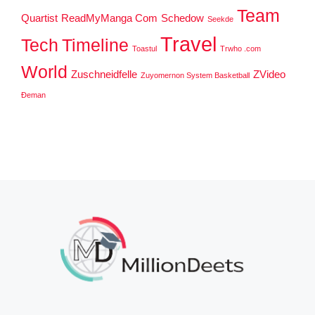
Team
Quartist
ReadMyManga Com
Schedow
Seekde
Travel
Tech
Timeline
Toastul
Trwho .com
World
Zuschneidfelle
ZVideo
Zuyomernon System Basketball
Đeman