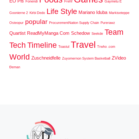
EO Pis
Fonendi
Frehf
Gaymetu E
Life Style
Mariano Iduba
Goonierne 2
Kirbi Dedo
Markiseteppe
popular
Osteopur
ProcurementNation Supply Chain
Purerawz
Team
Quartist
ReadMyManga Com
Schedow
Seekde
Travel
Tech
Timeline
Toastul
Trwho .com
World
Zuschneidfelle
ZVideo
Zuyomernon System Basketball
Đeman