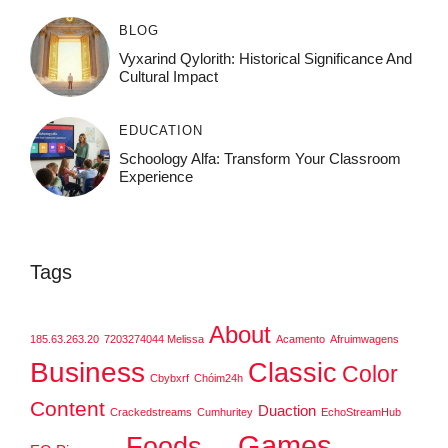
BLOG
Vyxarind Qylorith: Historical Significance And
Cultural Impact
EDUCATION
Schoology Alfa: Transform Your Classroom
Experience
Tags
About
185.63.263.20
7203274044 Melissa
Acamento
Afruimwagens
Business
Classic
Color
Cbybxrf
Chóim24h
Content
Duaction
Crackedstreams
Cumhuritey
EchoStreamHub
Games
Foods