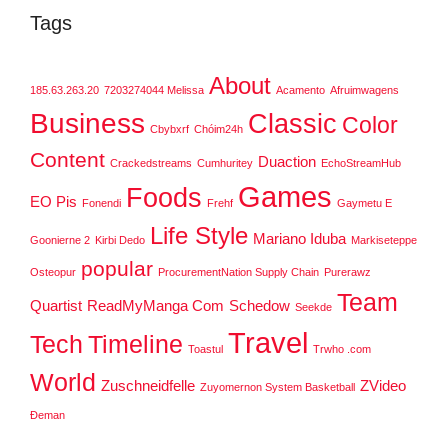
Tags
About
185.63.263.20
7203274044 Melissa
Acamento
Afruimwagens
Business
Classic
Color
Cbybxrf
Chóim24h
Content
Duaction
Crackedstreams
Cumhuritey
EchoStreamHub
Games
Foods
EO Pis
Fonendi
Frehf
Gaymetu E
Life Style
Mariano Iduba
Goonierne 2
Kirbi Dedo
Markiseteppe
popular
Osteopur
ProcurementNation Supply Chain
Purerawz
Team
Quartist
ReadMyManga Com
Schedow
Seekde
Travel
Tech
Timeline
Toastul
Trwho .com
World
Zuschneidfelle
ZVideo
Zuyomernon System Basketball
Đeman