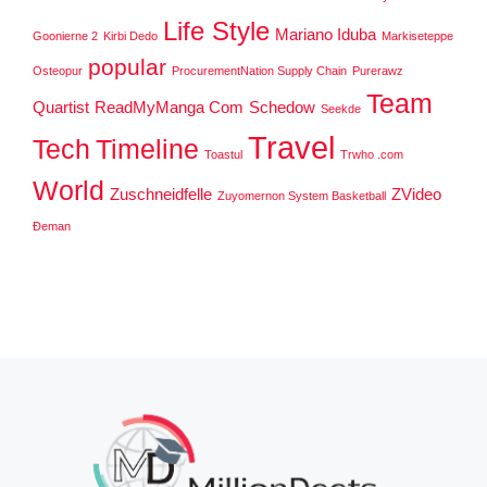
Life Style
Mariano Iduba
Goonierne 2
Kirbi Dedo
Markiseteppe
popular
Osteopur
ProcurementNation Supply Chain
Purerawz
Team
Quartist
ReadMyManga Com
Schedow
Seekde
Travel
Tech
Timeline
Toastul
Trwho .com
World
Zuschneidfelle
ZVideo
Zuyomernon System Basketball
Đeman