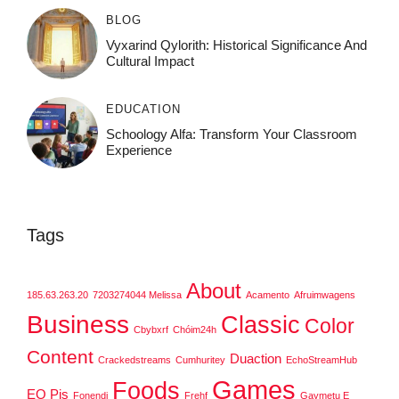
BLOG
Vyxarind Qylorith: Historical Significance And
Cultural Impact
EDUCATION
Schoology Alfa: Transform Your Classroom
Experience
Tags
About
185.63.263.20
7203274044 Melissa
Acamento
Afruimwagens
Business
Classic
Color
Cbybxrf
Chóim24h
Content
Duaction
Crackedstreams
Cumhuritey
EchoStreamHub
Games
Foods
EO Pis
Fonendi
Frehf
Gaymetu E